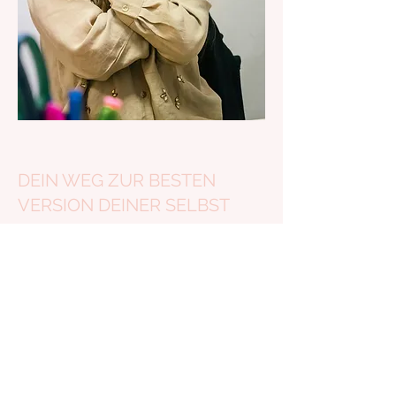
DEIN WEG ZUR BESTEN
VERSION DEINER SELBST
Schließe dich dem NEOMEA Coaching an
und erlebe eine Veränderung, die weit
über die Grenzen einer Diät hinausgeht.
Beginne noch heute deine Reise zu einer
besseren Version deiner Selbst! In 60
Tagen könntest du die vollständige
Kontrolle über deine Essgewohnheiten