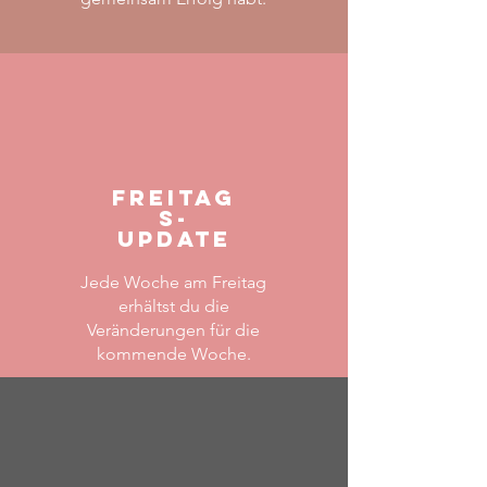
freitag
s-
Update
Jede Woche am Freitag
erhältst du die
Veränderungen für die
kommende Woche.