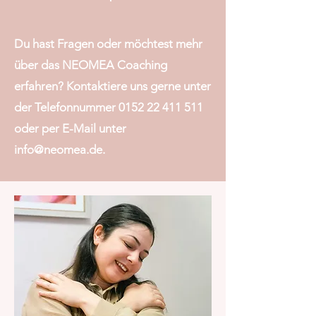
Du hast Fragen oder möchtest mehr
über das NEOMEA Coaching
erfahren? Kontaktiere uns gerne unter
der Telefonnummer
0152 22 411 511
oder per E-Mail unter
info@neomea.de
.